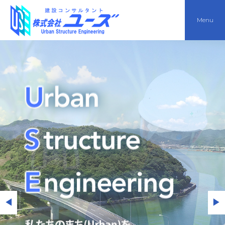
Menu
◀
▶